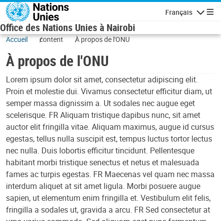
Skip to main content
Français
Navigatio
Office des Nations Unies à Nairobi
Accueil
content
À propos de l'ONU
À propos de l'ONU
Lorem ipsum dolor sit amet, consectetur adipiscing elit.
Proin et molestie dui. Vivamus consectetur efficitur diam, ut
semper massa dignissim a. Ut sodales nec augue eget
scelerisque. FR Aliquam tristique dapibus nunc, sit amet
auctor elit fringilla vitae. Aliquam maximus, augue id cursus
egestas, tellus nulla suscipit est, tempus luctus tortor lectus
nec nulla. Duis lobortis efficitur tincidunt. Pellentesque
habitant morbi tristique senectus et netus et malesuada
fames ac turpis egestas. FR Maecenas vel quam nec massa
interdum aliquet at sit amet ligula. Morbi posuere augue
sapien, ut elementum enim fringilla et. Vestibulum elit felis,
fringilla a sodales ut, gravida a arcu. FR Sed consectetur at