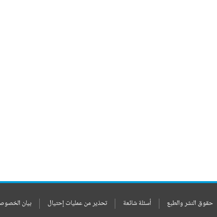
حقوق النشر والطبع
أسئلة شائعة
تحذير من عمليات إحتيال
بيان الخصوص