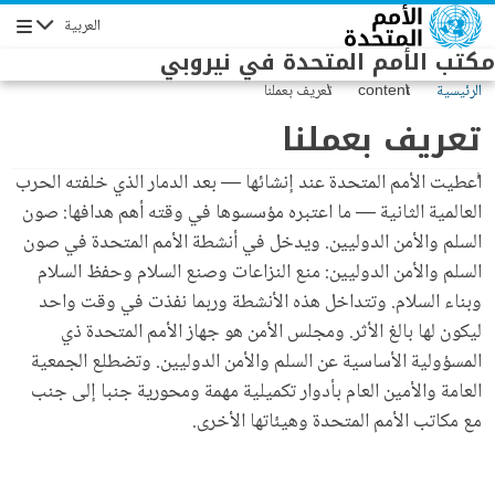
Skip to main conten
العربية
Navigation
مكتب الأمم المتحدة في نيروبي
الرئيسية
content
تعريف بعملنا
تعريف بعملنا
أُعطيت الأمم المتحدة عند إنشائها — بعد الدمار الذي خلفته الحرب
العالمية الثانية — ما اعتبره مؤسسوها في وقته أهم هدافها: صون
السلم والأمن الدوليين. ويدخل في أنشطة الأمم المتحدة في صون
السلم والأمن الدوليين: منع النزاعات وصنع السلام وحفظ السلام
وبناء السلام. وتتداخل هذه الأنشطة وربما نفذت في وقت واحد
ليكون لها بالغ الأثر. ومجلس الأمن هو جهاز الأمم المتحدة ذي
المسؤولية الأساسية عن السلم والأمن الدوليين. وتضطلع الجمعية
العامة والأمين العام بأدوار تكميلية مهمة ومحورية جنبا إلى جنب
مع مكاتب الأمم المتحدة وهيئاتها الأخرى.