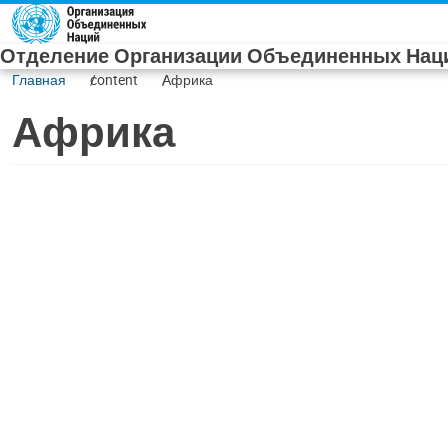
Skip to main content
Отделение Организации Объединенных Наци
Главная
content
Африка
Африка