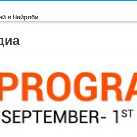
й в Найроби
диа